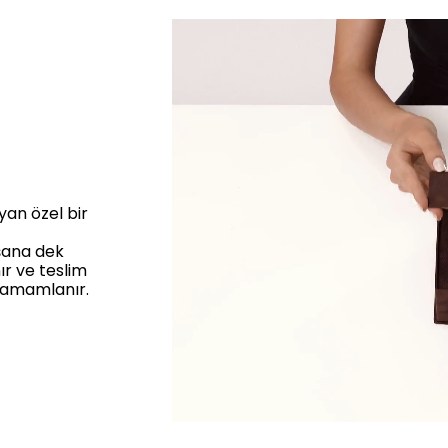
yan özel bir
aşana dek
ır ve teslim
 tamamlanır.